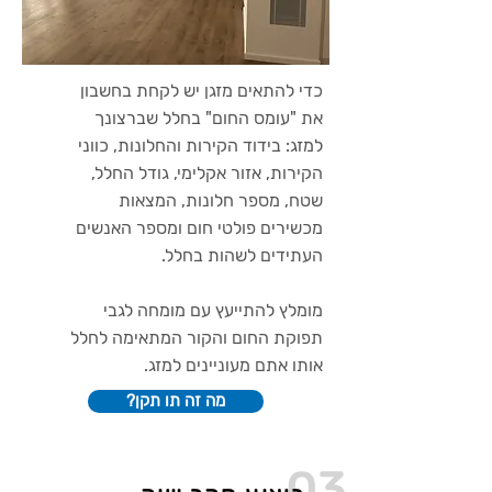
כדי להתאים מזגן יש לקחת בחשבון
את "עומס החום" בחלל שברצונך
למזג: בידוד הקירות והחלונות, כווני
הקירות, אזור אקלימי, גודל החלל,
שטח, מספר חלונות, המצאות
מכשירים פולטי חום ומספר האנשים
העתידים לשהות בחלל.
מומלץ להתייעץ עם מומחה לגבי
תפוקת החום והקור המתאימה לחלל
אותו אתם מעוניינים למזג.
?מה זה תו תקן
03