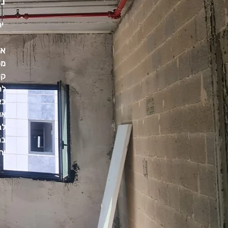
נס
יח
אז
מכ
קו
לח
כא
או
לב
בח
יח