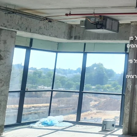
 פן
המים
 פי
צויה