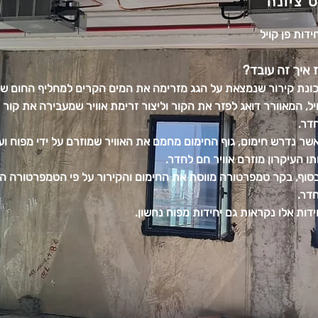
 ציונה
ידות פן קויל
 איך זה עובד?
ונת קירור שנמצאת על הגג מזרימה את המים הקרים למחליף החום של
יל, המאוורר דואג לפזר את הקור וליצור זרימת אוויר שמעבירה את קור 
דר.
שר נדרש חימום, גוף החימום מחמם את האוויר שמוזרם על ידי מפוח ועל
תו העיקרון מוזרם אוויר חם לחדר.
סוף, בקר טמפרטורה מווסת את החימום והקירור על פי הטמפרטורה הר
דר.
ידות אלו נקראות גם יחידות מפוח נחשון.