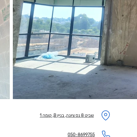
שביט 8 נס ציונה, בניין B, קומה 1
050-8699755