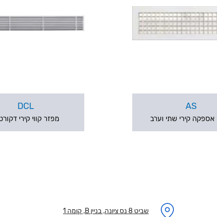
DCL
AS
אספקה קירי שתי וערב
מפזר קווי קירי דקורטי
שביט 8 נס ציונה, בניין B, קומה 1