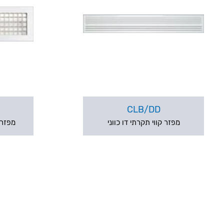
CLB/DD
מפזר קווי תקרתי דו כווני
מפזר 