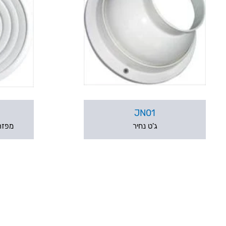
JN01
ג'ט נחיר
מפזר