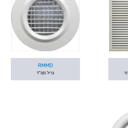
RMMD
זר
גריל ממ"ד