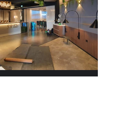
משרדי S.R אקורד בע"מ -
רמלה